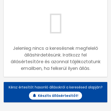
Jelenleg nincs a keresésnek megfelelő
álláshirdetésünk. Iratkozz fel
állásértesítőre és azonnal tájékoztatunk
emailben, ha felkerül ilyen állás.
Kérsz értesítőt hasonló állásokról a keresésed alapján?
Készíts állásértesítőt!