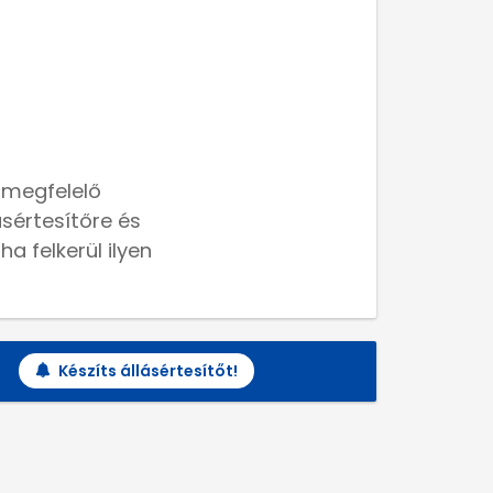
 megfelelő
lásértesítőre és
a felkerül ilyen
Készíts állásértesítőt!