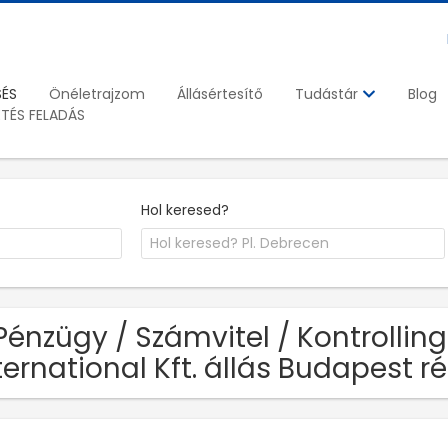
SÉS
Önéletrajzom
Állásértesítő
Blog
Tudástár
ETÉS FELADÁS
Hol keresed?
Pénzügy / Számvitel / Kontrollin
ternational Kft. állás Budapest 