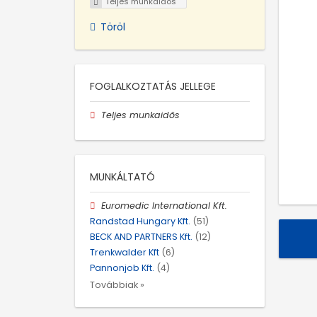
Teljes munkaidős
Töröl
FOGLALKOZTATÁS JELLEGE
Teljes munkaidős
MUNKÁLTATÓ
Euromedic International Kft.
Randstad Hungary Kft.
(51)
BECK AND PARTNERS Kft.
(12)
Trenkwalder Kft
(6)
Pannonjob Kft.
(4)
Továbbiak »