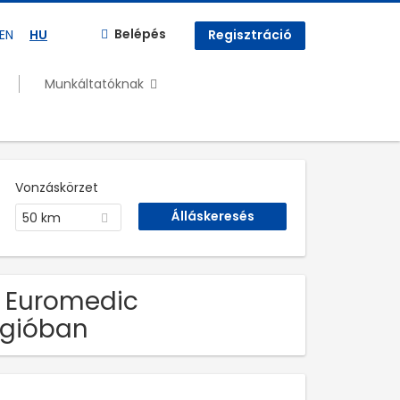
Belépés
EN
HU
Regisztráció
Munkáltatóknak
Vonzáskörzet
50 km
g Euromedic
régióban