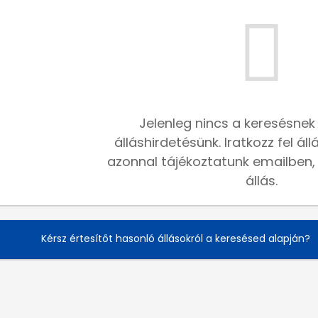
Jelenleg nincs a keresésnek
álláshirdetésünk. Iratkozz fel ál
azonnal tájékoztatunk emailben, h
állás.
Kérsz értesítőt hasonló állásokról a keresésed alapján?