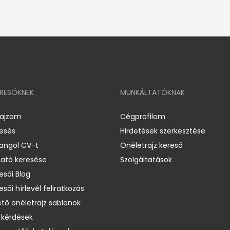
ERESŐKNEK
MUNKÁLTATÓKNAK
rajzom
Cégprofilom
resés
Hirdetések szerkesztése
 angol CV-t
Önéletrajz kereső
ató keresése
Szolgáltatások
esői Blog
esői hírlevél feliratkozás
ető önéletrajz sablonok
 kérdések