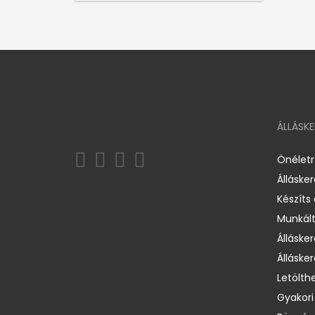
ÁLLÁSK
Önélet
Álláske
Készíts
Munkált
Állásker
Állásker
Letölth
Gyakori