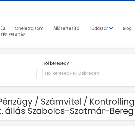
SÉS
Önéletrajzom
Állásértesítő
Blog
Tudástár
ETÉS FELADÁS
Hol keresed?
Pénzügy / Számvitel / Kontrolli
t. állás Szabolcs-Szatmár-Bere