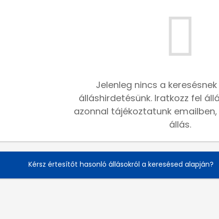
Jelenleg nincs a keresésnek
álláshirdetésünk. Iratkozz fel ál
azonnal tájékoztatunk emailben, h
állás.
Kérsz értesítőt hasonló állásokról a keresésed alapján?