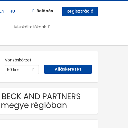
Belépés
EN
HU
Regisztráció
Munkáltatóknak
Vonzáskörzet
50 km
ng BECK AND PARTNERS
g megye régióban