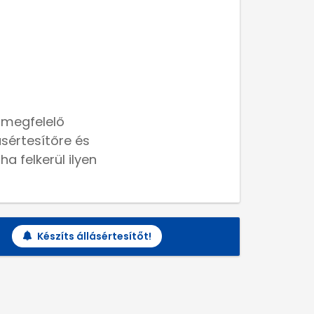
 megfelelő
lásértesítőre és
a felkerül ilyen
Készíts állásértesítőt!