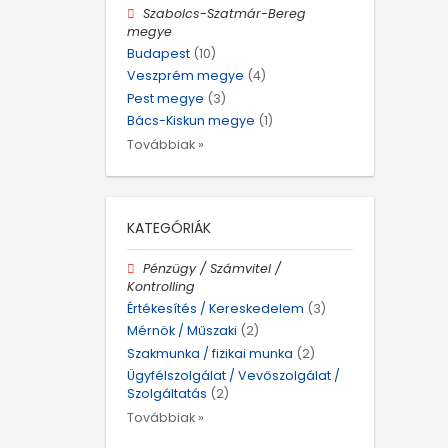
Szabolcs-Szatmár-Bereg
megye
Budapest
(10)
Veszprém megye
(4)
Pest megye
(3)
Bács-Kiskun megye
(1)
Továbbiak »
KATEGÓRIÁK
Pénzügy / Számvitel /
Kontrolling
Értékesítés / Kereskedelem
(3)
Mérnök / Műszaki
(2)
Szakmunka / fizikai munka
(2)
Ügyfélszolgálat / Vevőszolgálat /
Szolgáltatás
(2)
Továbbiak »