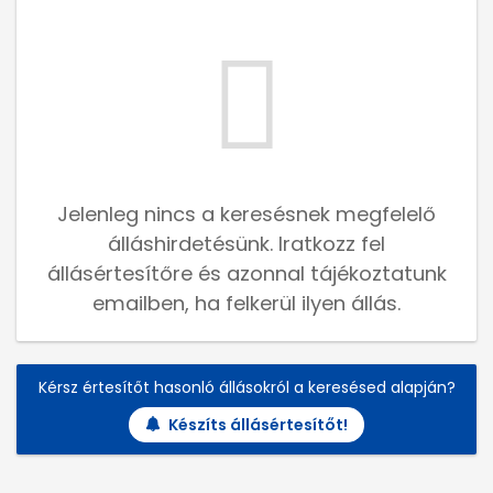
Jelenleg nincs a keresésnek megfelelő
álláshirdetésünk. Iratkozz fel
állásértesítőre és azonnal tájékoztatunk
emailben, ha felkerül ilyen állás.
Kérsz értesítőt hasonló állásokról a keresésed alapján?
Készíts állásértesítőt!