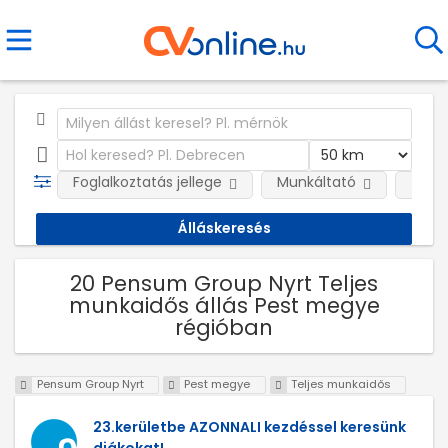
Foglalkoztatás jellege
Munkáltató
Telep
20 Pensum Group Nyrt Teljes
munkaidős állás Pest megye
régióban
Pensum Group Nyrt
Pest megye
Teljes munkaidős
23.kerületbe AZONNALI kezdéssel keresünk