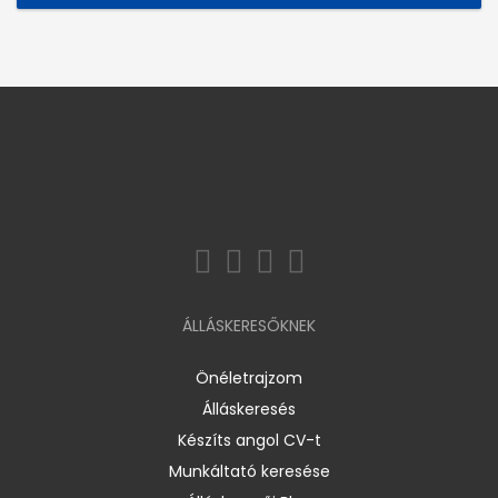
ÁLLÁSKERESŐKNEK
Önéletrajzom
Álláskeresés
Készíts angol CV-t
Munkáltató keresése