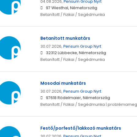
04.08.2026,
Pensum Group Nyrt
97 Wiesthal, Németország
Betanított / Fizikai / Segédmunka
Betanított munkatárs
30.07.2026,
Pensum Group Nyrt
32312 Lübbecke, Németország
Betanított / Fizikai / Segédmunka
Mosodai munkatárs
30.07.2026,
Pensum Group Nyrt
97618 Rödelmaier, Németország
Betanított / Fizikai / Segédmunka | problémame
Festő/porfestő/lakkozó munkatárs
30.07.2026,
Pensum Group Nyrt