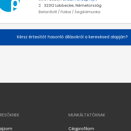
32312 Lübbecke, Németország
Betanított / Fizikai / Segédmunka
Kérsz értesítőt hasonló állásokról a keresésed alapján?
ERESŐKNEK
MUNKÁLTATÓKNAK
rajzom
Cégprofilom