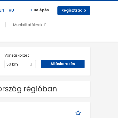
Belépés
EN
HU
Regisztráció
Munkáltatóknak
Vonzáskörzet
50 km
ország régióban