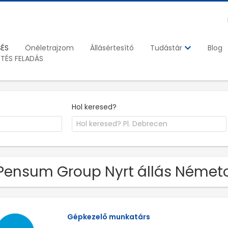
SÉS
Önéletrajzom
Állásértesítő
Blog
Tudástár
ETÉS FELADÁS
Hol keresed?
Pensum Group Nyrt állás Német
Gépkezelő munkatárs