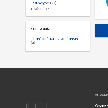
Pest megye
(20)
Továbbiak »
KATEGÓRIÁK
Betanított / Fizikai / Segédmunka
(4)
ÁLLÁSK
Önélet