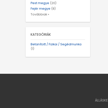
Pest megye
(20)
Fejér megye
(8)
Továbbiak »
KATEGÓRIÁK
Betanított / Fizikai / Segédmunka
(1)
ÁLLÁSK