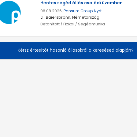
Hentes segéd állás családi üzemben
06.08.2026,
Pensum Group Nyrt
Baiersbronn, Németország
Betanított / Fizikai / Segédmunka
Kérsz értesítőt hasonló állásokról a keresésed alapján?