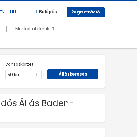
Belépés
EN
HU
Regisztráció
Munkáltatóknak
Vonzáskörzet
50 km
idős Állás Baden-