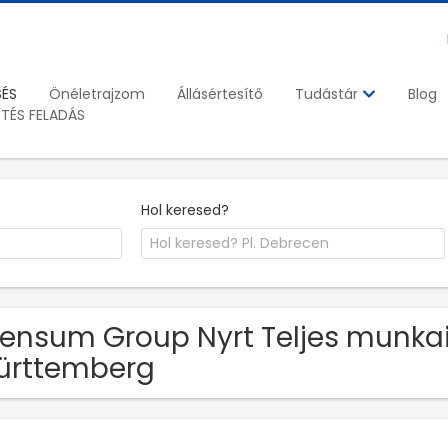
SÉS
Önéletrajzom
Állásértesítő
Blog
Tudástár
ETÉS FELADÁS
Hol keresed?
Pensum Group Nyrt Teljes munka
ürttemberg