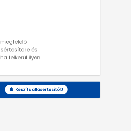
 megfelelő
lásértesítőre és
a felkerül ilyen
Készíts állásértesítőt!