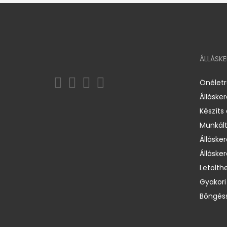
ÁLLÁSK
Önélet
Álláske
Készíts
Munkált
Állásker
Állásker
Letölth
Gyakori
Böngéss