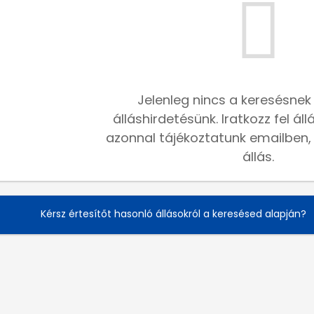
Jelenleg nincs a keresésnek
álláshirdetésünk. Iratkozz fel ál
azonnal tájékoztatunk emailben, h
állás.
Kérsz értesítőt hasonló állásokról a keresésed alapján?