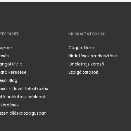
ERESŐKNEK
MUNKÁLTATÓKNAK
rajzom
Cégprofilom
resés
Hirdetések szerkesztése
 angol CV-t
Önéletrajz kereső
ató keresése
Szolgáltatások
esői Blog
esői hírlevél feliratkozás
ető önéletrajz sablonok
 kérdések
zen álláskatalógusban