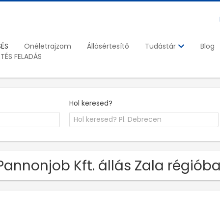
SÉS
Önéletrajzom
Állásértesítő
Blog
Tudástár
ETÉS FELADÁS
Hol keresed?
Pannonjob Kft. állás Zala régiób