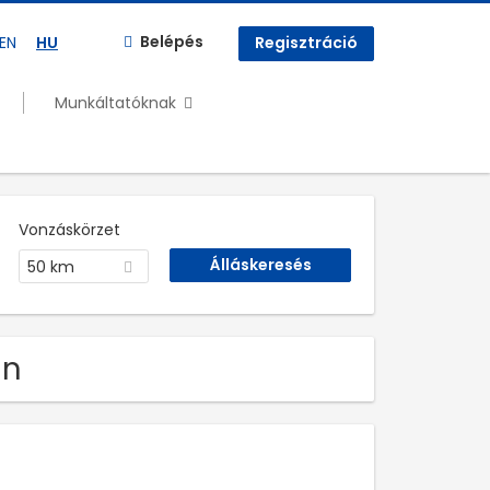
Belépés
EN
HU
Regisztráció
Munkáltatóknak
Vonzáskörzet
50 km
an