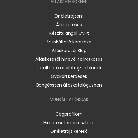
ÁLLÁSKERESŐKNEK
Önéletrajzom
Álláskeresés
Készíts angol CV-t
Munkáltató keresése
Álláskeresői Blog
Álláskeresői hírlevél feliratkozás
Letölthető önéletrajz sablonok
Gyakori kérdések
Böngésszen álláskatalógusban
MUNKÁLTATÓKNAK
Cégprofilom
Hirdetések szerkesztése
Önéletrajz kereső