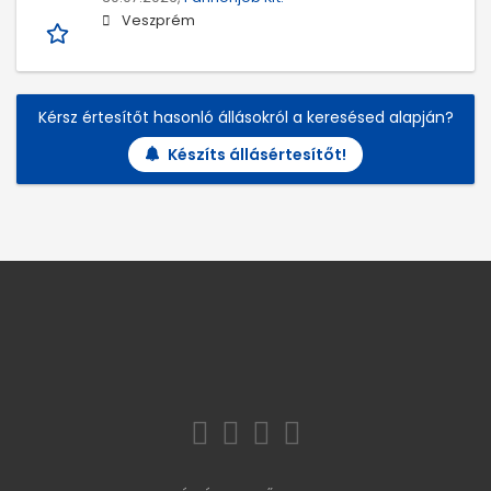
Veszprém
Kérsz értesítőt hasonló állásokról a keresésed alapján?
Készíts állásértesítőt!