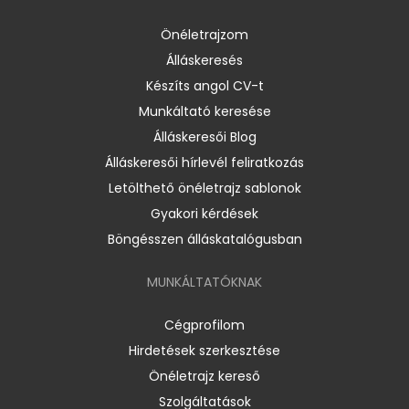
Önéletrajzom
Álláskeresés
Készíts angol CV-t
Munkáltató keresése
Álláskeresői Blog
Álláskeresői hírlevél feliratkozás
Letölthető önéletrajz sablonok
Gyakori kérdések
Böngésszen álláskatalógusban
MUNKÁLTATÓKNAK
Cégprofilom
Hirdetések szerkesztése
Önéletrajz kereső
Szolgáltatások