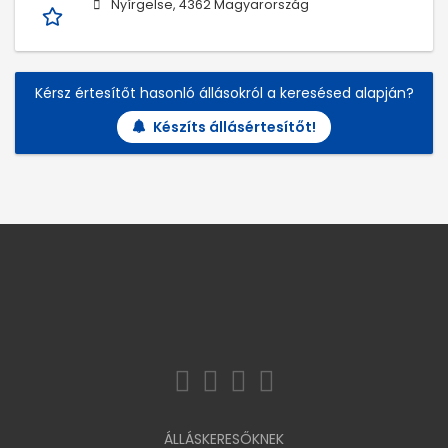
Nyírgelse, 4362 Magyarország
Kérsz értesítőt hasonló állásokról a keresésed alapján?
Készíts állásértesítőt!
ÁLLÁSKERESŐKNEK