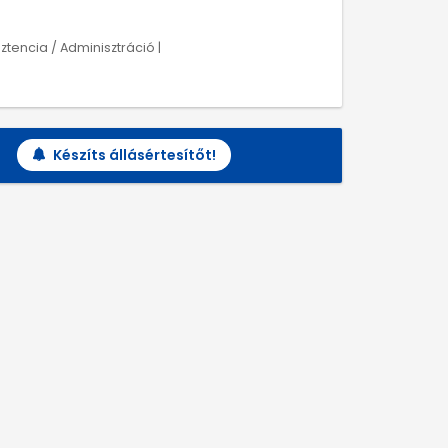
tencia / Adminisztráció |
Készíts állásértesítőt!