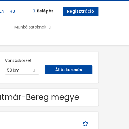
Belépés
EN
HU
Regisztráció
Munkáltatóknak
Vonzáskörzet
50 km
Szatmár-Bereg megye