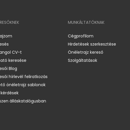
ERESŐKNEK
MUNKÁLTATÓKNAK
rajzom
Cégprofilom
resés
Hirdetések szerkesztése
 angol CV-t
Önéletrajz kereső
ató keresése
Szolgáltatások
esői Blog
esői hírlevél feliratkozás
ető önéletrajz sablonok
 kérdések
zen álláskatalógusban