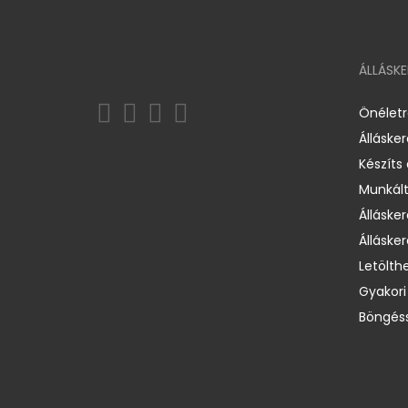
ÁLLÁSK
Önélet
Álláske
Készíts
Munkált
Állásker
Állásker
Letölth
Gyakori
Böngéss