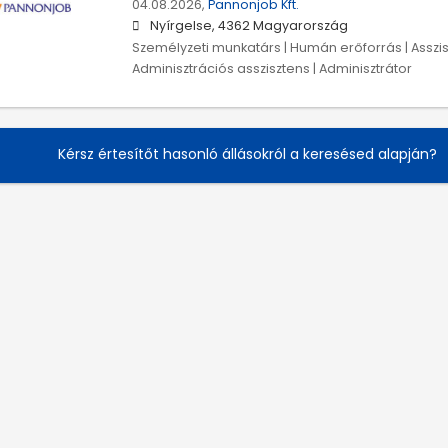
04.08.2026,
Pannonjob Kft.
Nyírgelse, 4362 Magyarország
Személyzeti munkatárs | Humán erőforrás | Asszisz
Adminisztrációs asszisztens | Adminisztrátor
Kérsz értesítőt hasonló állásokról a keresésed alapján?