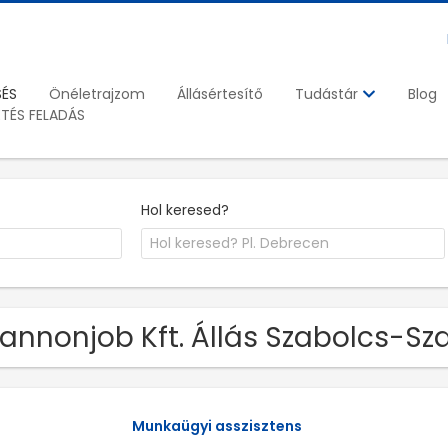
SÉS
Önéletrajzom
Állásértesítő
Blog
Tudástár
ETÉS FELADÁS
Hol keresed?
Pannonjob Kft. Állás Szabolcs-
Munkaügyi asszisztens