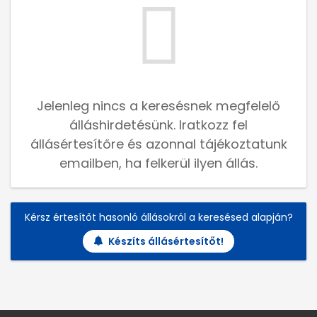
Jelenleg nincs a keresésnek megfelelő
álláshirdetésünk. Iratkozz fel
állásértesítőre és azonnal tájékoztatunk
emailben, ha felkerül ilyen állás.
Kérsz értesítőt hasonló állásokról a keresésed alapján?
Készíts állásértesítőt!