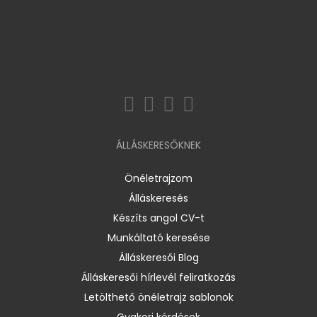
ÁLLÁSKERESŐKNEK
Önéletrajzom
Álláskeresés
Készíts angol CV-t
Munkáltató keresése
Álláskeresői Blog
Álláskeresői hírlevél feliratkozás
Letölthető önéletrajz sablonok
Gyakori kérdések