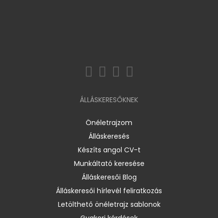
ÁLLÁSKERESŐKNEK
Önéletrajzom
Álláskeresés
Készíts angol CV-t
Munkáltató keresése
Álláskeresői Blog
Álláskeresői hírlevél feliratkozás
Letölthető önéletrajz sablonok
Gyakori kérdések