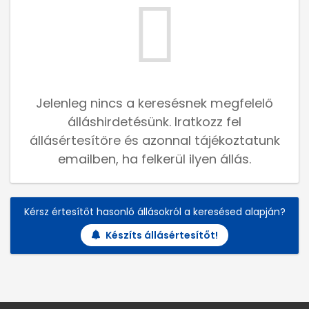
Jelenleg nincs a keresésnek megfelelő
álláshirdetésünk. Iratkozz fel
állásértesítőre és azonnal tájékoztatunk
emailben, ha felkerül ilyen állás.
Kérsz értesítőt hasonló állásokról a keresésed alapján?
Készíts állásértesítőt!