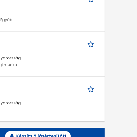
| Egyéb
agyarország
ági munka
agyarország
Készíts állásértesítőt!