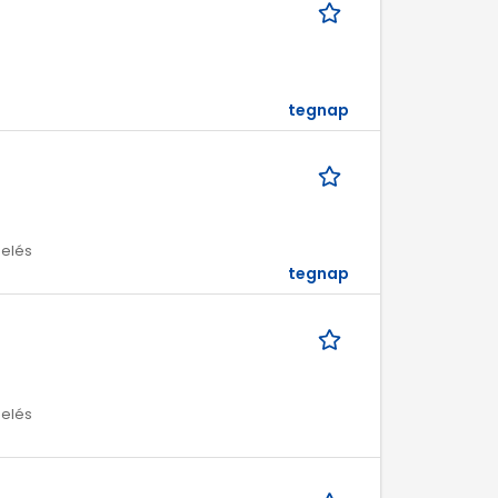
tegnap
melés
tegnap
melés