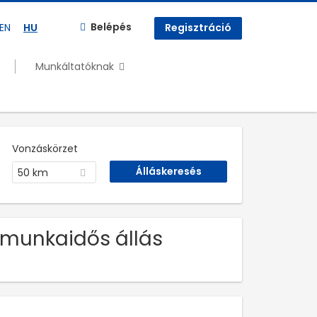
Belépés
EN
HU
Regisztráció
Munkáltatóknak
Vonzáskörzet
50 km
 munkaidős állás