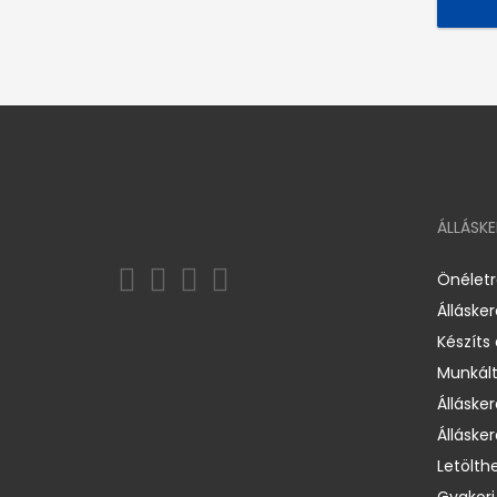
ÁLLÁSK
Önélet
Álláske
Készíts
Munkált
Állásker
Állásker
Letölth
Gyakori