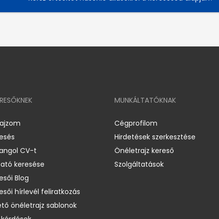
ERESŐKNEK
MUNKÁLTATÓKNAK
rajzom
Cégprofilom
resés
Hirdetések szerkesztése
 angol CV-t
Önéletrajz kereső
ató keresése
Szolgáltatások
esői Blog
esői hírlevél feliratkozás
ető önéletrajz sablonok
 kérdések