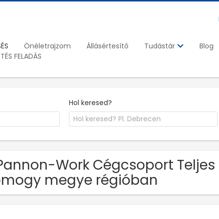
SÉS
Önéletrajzom
Állásértesítő
Blog
Tudástár
ETÉS FELADÁS
Hol keresed?
Pannon-Work Cégcsoport Teljes
omogy megye régióban