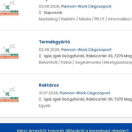
03.08.2026,
Pannon-Work Cégcsoport
Kaposvár
Marketing / Reklám / Média / PR | IT / Informatika 
Termékgyártó
02.08.2026,
Pannon-Work Cégcsoport
Igal, Igali Gyógyfürdő, Rákóczi tér 30, 7275 M
Betanított / Fizikai / Segédmunka | Mezőgazdas
Raktáros
31.07.2026,
Pannon-Work Cégcsoport
Igal, Igali Gyógyfürdő, Rákóczi tér 30, 7275 M
Egyéb
Kérsz értesítőt hasonló állásokról a keresésed alapján?