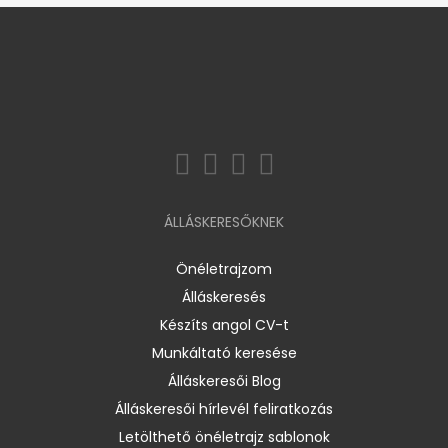
ÁLLÁSKERESŐKNEK
Önéletrajzom
Álláskeresés
Készíts angol CV-t
Munkáltató keresése
Álláskeresői Blog
Álláskeresői hírlevél feliratkozás
Letölthető önéletrajz sablonok