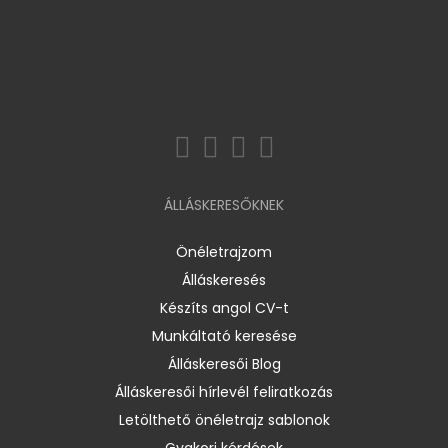
ÁLLÁSKERESŐKNEK
Önéletrajzom
Álláskeresés
Készíts angol CV-t
Munkáltató keresése
Álláskeresői Blog
Álláskeresői hírlevél feliratkozás
Letölthető önéletrajz sablonok
Gyakori kérdések