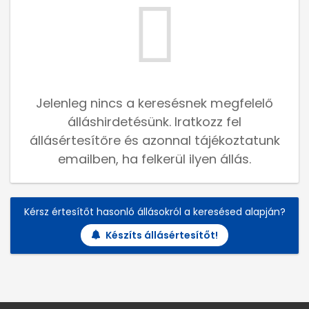
Jelenleg nincs a keresésnek megfelelő
álláshirdetésünk. Iratkozz fel
állásértesítőre és azonnal tájékoztatunk
emailben, ha felkerül ilyen állás.
Kérsz értesítőt hasonló állásokról a keresésed alapján?
Készíts állásértesítőt!