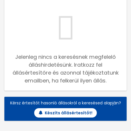
Jelenleg nincs a keresésnek megfelelő
álláshirdetésünk. Iratkozz fel
állásértesítőre és azonnal tájékoztatunk
emailben, ha felkerül ilyen állás.
Kérsz értesítőt hasonló állásokról a keresésed alapján?
Készíts állásértesítőt!