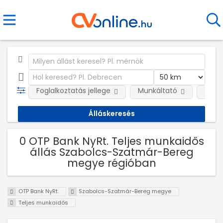
Foglalkoztatás jellege
Munkáltató
Telep
0 OTP Bank NyRt. Teljes munkaidős
állás Szabolcs-Szatmár-Bereg
megye régióban
OTP Bank NyRt.
Szabolcs-Szatmár-Bereg megye
Teljes munkaidős