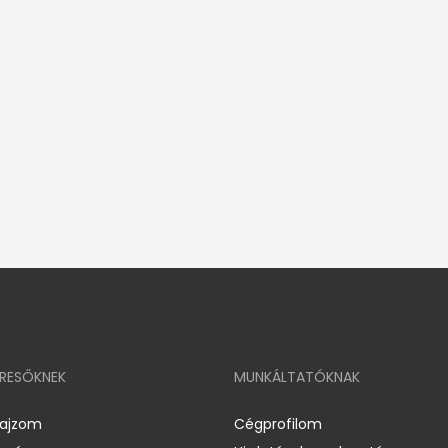
ERESŐKNEK
MUNKÁLTATÓKNAK
rajzom
Cégprofilom