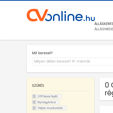
ÁLLÁSKERE
ÁLLÁSHIRD
Mit keresel?
0 
SZŰRÉS
ré
OTP Bank NyRt.
Nyíregyháza
Teljes munkaidős