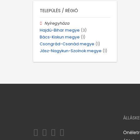
TELEPÜLÉS / RÉGIÓ
Nyíregyháza
Hajdú-Bihar megye
(3)
Bács-Kiskun megye
(1)
Csongrád-Csanád megye
(1)
Jász-Nagykun-Szolnok megye
(1)
ÁLLÁSK
Önélet