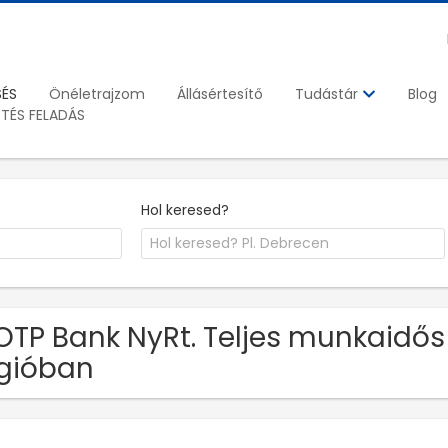
SÉS
Önéletrajzom
Állásértesítő
Blog
Tudástár
ETÉS FELADÁS
Hol keresed?
OTP Bank NyRt. Teljes munkaidős
gióban