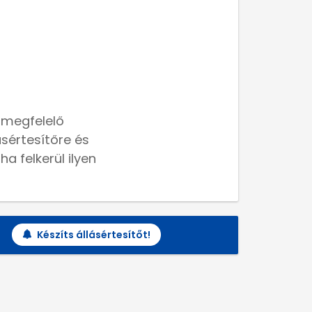
 megfelelő
lásértesítőre és
a felkerül ilyen
Készíts állásértesítőt!