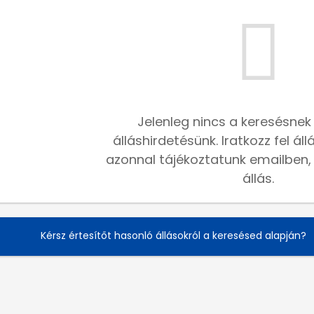
Jelenleg nincs a keresésnek
álláshirdetésünk. Iratkozz fel ál
azonnal tájékoztatunk emailben, h
állás.
Kérsz értesítőt hasonló állásokról a keresésed alapján?