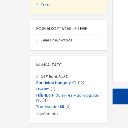
Töröl
FOGLALKOZTATÁS JELLEGE
Teljes munkaidős
MUNKÁLTATÓ
OTP Bank NyRt.
Randstad Hungary Kft.
(12)
HSA Kft.
(7)
HÜBNER-H Gumi- és Műanyagipari
Kft.
(4)
Trenkwalder Kft
(3)
Továbbiak »