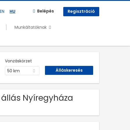
Belépés
EN
HU
Regisztráció
Munkáltatóknak
Vonzáskörzet
50 km
 állás Nyíregyháza