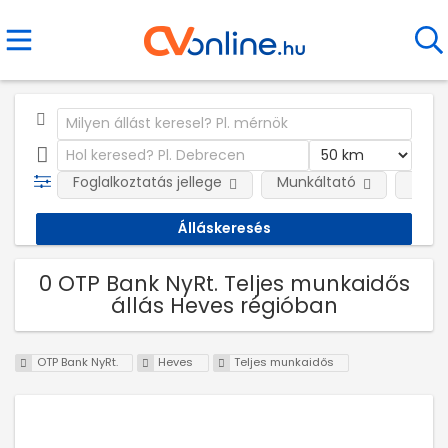
Foglalkoztatás jellege
Munkáltató
Telep
0 OTP Bank NyRt. Teljes munkaidős
állás Heves régióban
OTP Bank NyRt.
Heves
Teljes munkaidős