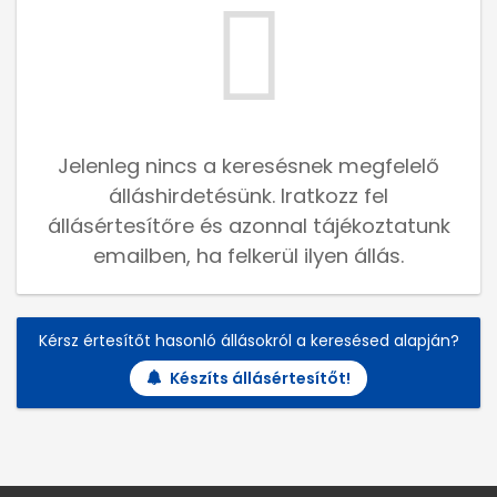
Jelenleg nincs a keresésnek megfelelő
álláshirdetésünk. Iratkozz fel
állásértesítőre és azonnal tájékoztatunk
emailben, ha felkerül ilyen állás.
Kérsz értesítőt hasonló állásokról a keresésed alapján?
Készíts állásértesítőt!