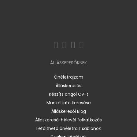
ÁLLÁSKERESŐKNEK
Önéletrajzom
Álláskeresés
Készíts angol CV-t
Munkáltató keresése
Álláskeresői Blog
Álláskeresői hírlevél feliratkozás
Letölthető önéletrajz sablonok
Gyakori kérdések