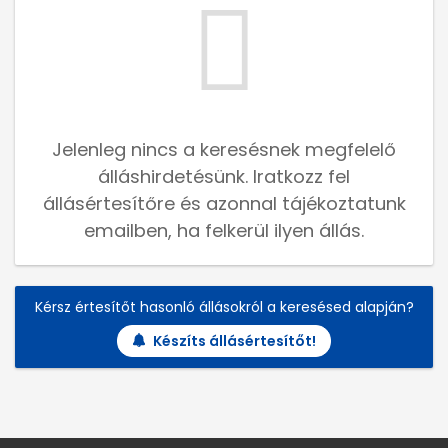
Jelenleg nincs a keresésnek megfelelő
álláshirdetésünk. Iratkozz fel
állásértesítőre és azonnal tájékoztatunk
emailben, ha felkerül ilyen állás.
Kérsz értesítőt hasonló állásokról a keresésed alapján?
Készíts állásértesítőt!