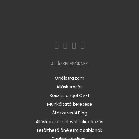
ÁLLÁSKERESŐKNEK
Önéletrajzom
Álláskeresés
Készíts angol CV-t
Munkáltató keresése
Álláskeresői Blog
Álláskeresői hírlevél feliratkozás
Letölthető önéletrajz sablonok
Gyakori kérdések