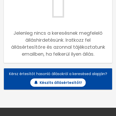
Jelenleg nincs a keresésnek megfelelő
álláshirdetésünk. Iratkozz fel
állásértesítőre és azonnal tájékoztatunk
emailben, ha felkerül ilyen állás.
Kérsz értesítőt hasonló állásokról a keresésed alapján?
Készíts állásértesítőt!