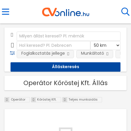
Foglalkoztatás jellege
Munkáltató
Kateg
Operátor Kőröstej Kft. Állás
Operátor
Kőröstej Kft.
Teljes munkaidős