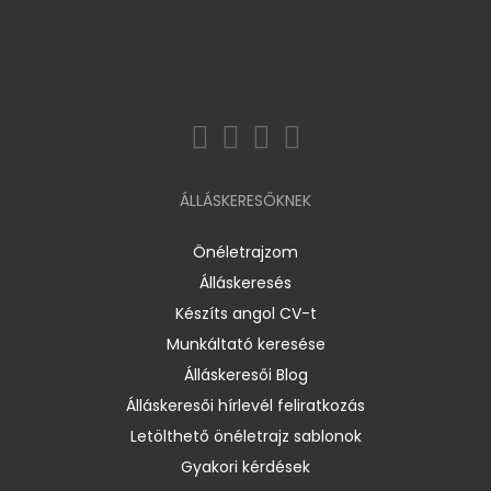
ÁLLÁSKERESŐKNEK
Önéletrajzom
Álláskeresés
Készíts angol CV-t
Munkáltató keresése
Álláskeresői Blog
Álláskeresői hírlevél feliratkozás
Letölthető önéletrajz sablonok
Gyakori kérdések