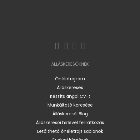
ÁLLÁSKERESŐKNEK
Önéletrajzom
Álláskeresés
Készíts angol CV-t
Munkáltató keresése
Álláskeresői Blog
Álláskeresői hírlevél feliratkozás
Letölthető önéletrajz sablonok
Gyakori kérdések