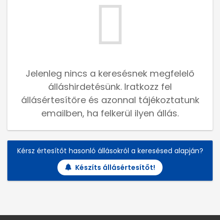
Jelenleg nincs a keresésnek megfelelő
álláshirdetésünk. Iratkozz fel
állásértesítőre és azonnal tájékoztatunk
emailben, ha felkerül ilyen állás.
Kérsz értesítőt hasonló állásokról a keresésed alapján?
Készíts állásértesítőt!