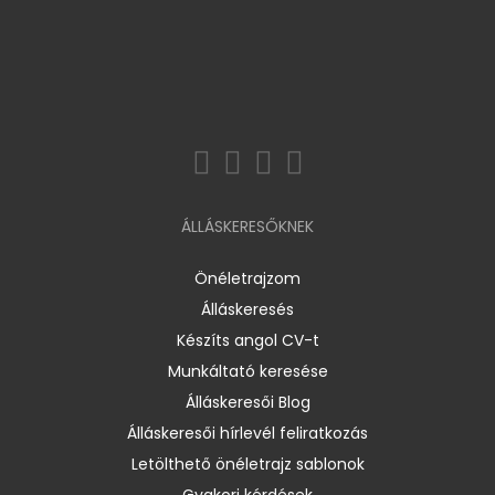
ÁLLÁSKERESŐKNEK
Önéletrajzom
Álláskeresés
Készíts angol CV-t
Munkáltató keresése
Álláskeresői Blog
Álláskeresői hírlevél feliratkozás
Letölthető önéletrajz sablonok
Gyakori kérdések