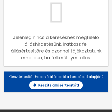
Jelenleg nincs a keresésnek megfelelő
álláshirdetésünk. Iratkozz fel
állásértesítőre és azonnal tájékoztatunk
emailben, ha felkerül ilyen állás.
Kérsz értesítőt hasonló állásokról a keresésed alapján?
Készíts állásértesítőt!