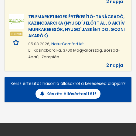
2 napja
TELEMARKETINGES ÉRTÉKESÍTŐ-TANÁCSADÓ,
KAZINCBARCIKA (NYUGDÍJ ELŐTT ÁLLÓ AKTÍV
MUNKAKERESŐK, NYUGDÍJASKÉNT DOLGOZNI
Kiemelt
AKARÓK)
05.08.2026,
NaturComfort Kft.
Kazincbarcika, 3700 Magyarország, Borsod-
Abaúj-Zemplén
2 napja
Kérsz értesítőt hasonló állásokról a keresésed alapján?
Készíts állásértesítőt!