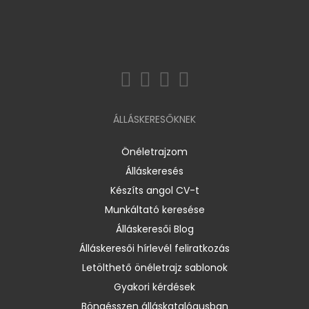
ÁLLÁSKERESŐKNEK
Önéletrajzom
Álláskeresés
Készíts angol CV-t
Munkáltató keresése
Álláskeresői Blog
Álláskeresői hírlevél feliratkozás
Letölthető önéletrajz sablonok
Gyakori kérdések
Böngésszen álláskatalógusban