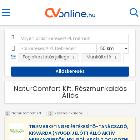
Foglalkoztatás jellege
Munkáltató
Telep
NaturComfort Kft. Részmunkaidős
Állás
NaturComfort Kft.
Részmunkaidős
TELEMARKETINGES ÉRTÉKESÍTŐ-TANÁCSADÓ,
KISVÁRDA (NYUGDÍJ ELŐTT ÁLLÓ AKTÍV
MUNKAKERESŐK, NYUGDÍJASKÉNT DOLGOZNI