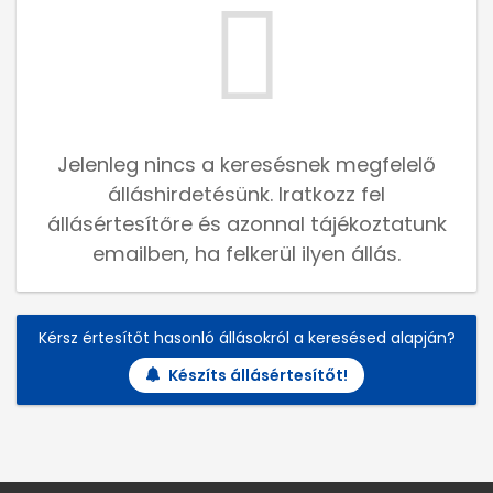
Jelenleg nincs a keresésnek megfelelő
álláshirdetésünk. Iratkozz fel
állásértesítőre és azonnal tájékoztatunk
emailben, ha felkerül ilyen állás.
Kérsz értesítőt hasonló állásokról a keresésed alapján?
Készíts állásértesítőt!