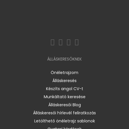
ÁLLÁSKERESŐKNEK
Önéletrajzom
Álláskeresés
Készíts angol CV-t
Munkáltató keresése
Álláskeresői Blog
Álláskeresői hírlevél feliratkozás
Letölthető önéletrajz sablonok
Gyakori kérdések