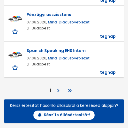
tegnap
Pénzügyi asszisztens
07.08.2026,
Mind-Diák Szövetkezet
Budapest
tegnap
Spanish Speaking EHS Intern
07.08.2026,
Mind-Diák Szövetkezet
Budapest
tegnap
1
Kérsz értesítőt hasonló állásokról a keresésed alapján?
Készíts állásértesítőt!