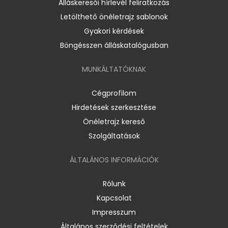
Álláskeresői hírlevél feliratkozás
Letölthető önéletrajz sablonok
Gyakori kérdések
Böngésszen álláskatalógusban
MUNKÁLTATÓKNAK
Cégprofilom
Hirdetések szerkesztése
Önéletrajz kereső
Szolgáltatások
ÁLTALÁNOS INFORMÁCIÓK
Rólunk
Kapcsolat
Impresszum
Általános szerződési feltételek