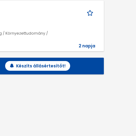
ág / Környezettudomány /
2 napja
Készíts állásértesítőt!