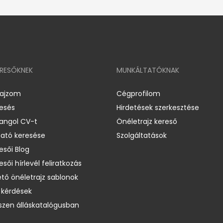
ERESŐKNEK
MUNKÁLTATÓKNAK
rajzom
Cégprofilom
resés
Hirdetések szerkesztése
 angol CV-t
Önéletrajz kereső
ató keresése
Szolgáltatások
esői Blog
esői hírlevél feliratkozás
ető önéletrajz sablonok
 kérdések
zen álláskatalógusban