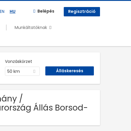
Belépés
EN
HU
Regisztráció
Munkáltatóknak
Vonzáskörzet
50 km
mány /
rország Állás Borsod-