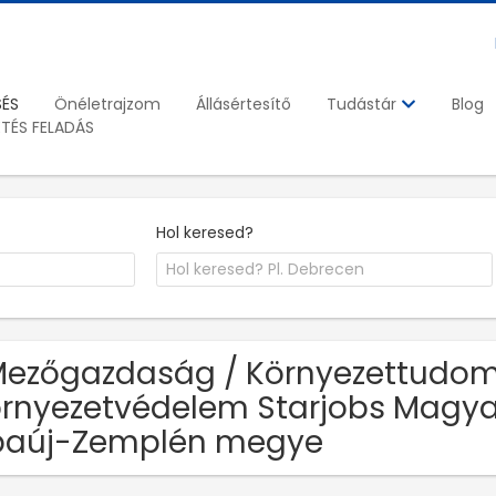
SÉS
Önéletrajzom
Állásértesítő
Blog
Tudástár
ETÉS FELADÁS
Hol keresed?
Mezőgazdaság / Környezettudo
rnyezetvédelem Starjobs Magya
baúj-Zemplén megye