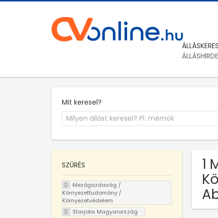
ÁLLÁSKERE
ÁLLÁSHIRD
Mit keresel?
1 
SZŰRÉS
Kö
Mezőgazdaság /
A
Környezettudomány /
Környezetvédelem
Starjobs Magyarország