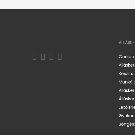
ÁLLÁSK
Önélet
Álláske
Készíts
Munkált
Állásker
Állásker
Letölth
Gyakori
Böngéss