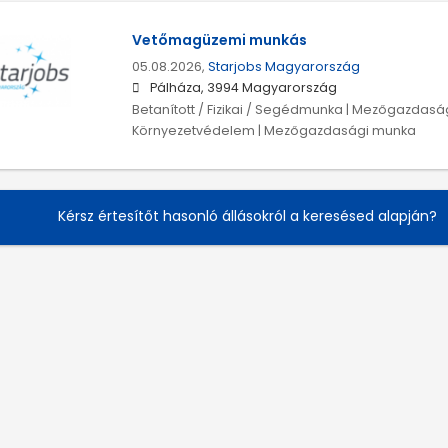
Vetőmagüzemi munkás
05.08.2026,
Starjobs Magyarország
Pálháza, 3994 Magyarország
Betanított / Fizikai / Segédmunka | Mezőgazdas
Környezetvédelem | Mezőgazdasági munka
Kérsz értesítőt hasonló állásokról a keresésed alapján?