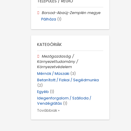
TELEPÜLÉS / RÉGIÓ
Borsod-Abaúj-Zemplén megye
Pálháza
(1)
KATEGÓRIÁK
Mezőgazdaság /
Környezettudomány /
Környezetvédelem
Mérnök / Műszaki
(3)
Betanított / Fizikai / Segédmunka
(2)
Egyéb
(1)
Idegenforgalom / Szálloda /
Vendéglátás
(1)
Továbbiak »