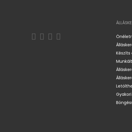
ÁLLÁSK
Önélet
Álláske
Készíts
Munkált
Állásker
Állásker
Letölth
Gyakori
Böngéss