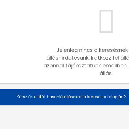
Jelenleg nincs a keresésnek
álláshirdetésünk. Iratkozz fel ál
azonnal tájékoztatunk emailben, h
állás.
Kérsz értesítőt hasonló állásokról a keresésed alapján?