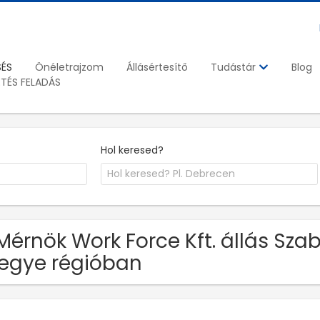
SÉS
Önéletrajzom
Állásértesítő
Blog
Tudástár
ETÉS FELADÁS
Hol keresed?
Mérnök Work Force Kft. állás Sz
egye régióban