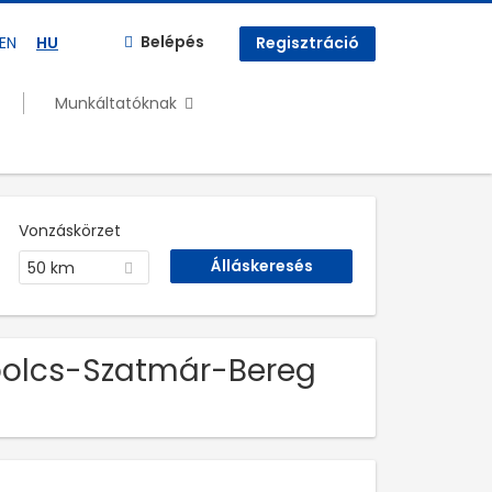
Belépés
EN
HU
Regisztráció
Munkáltatóknak
Vonzáskörzet
50 km
abolcs-Szatmár-Bereg