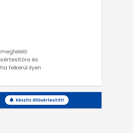
 megfelelő
lásértesítőre és
a felkerül ilyen
Készíts állásértesítőt!