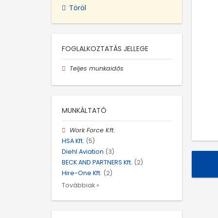
Töröl
FOGLALKOZTATÁS JELLEGE
Teljes munkaidős
MUNKÁLTATÓ
Work Force Kft.
HSA Kft.
(5)
Diehl Aviation
(3)
BECK AND PARTNERS Kft.
(2)
Hire-One Kft.
(2)
Továbbiak »