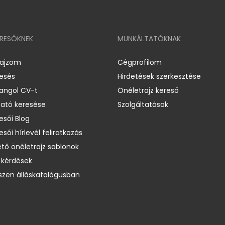
ERESŐKNEK
MUNKÁLTATÓKNAK
rajzom
Cégprofilom
resés
Hirdetések szerkesztése
 angol CV-t
Önéletrajz kereső
ató keresése
Szolgáltatások
esői Blog
esői hírlevél feliratkozás
ető önéletrajz sablonok
 kérdések
zen álláskatalógusban