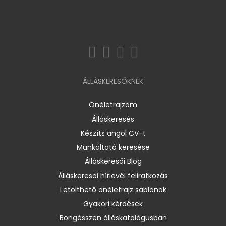
ÁLLÁSKERESŐKNEK
Önéletrajzom
Álláskeresés
Készíts angol CV-t
Munkáltató keresése
Álláskeresői Blog
Álláskeresői hírlevél feliratkozás
Letölthető önéletrajz sablonok
Gyakori kérdések
Böngésszen álláskatalógusban