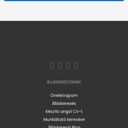
ÁLLÁSKERESŐKNEK
Önéletrajzom
Álláskeresés
Készíts angol CV-t
Munkáltató keresése
Álláskeresői Blog