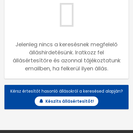
Jelenleg nincs a keresésnek megfelelő
álláshirdetésünk. Iratkozz fel
állásértesítőre és azonnal tájékoztatunk
emailben, ha felkerül ilyen állás.
Kérsz értesítőt hasonló állásokról a keresésed alapján?
Készíts állásértesítőt!