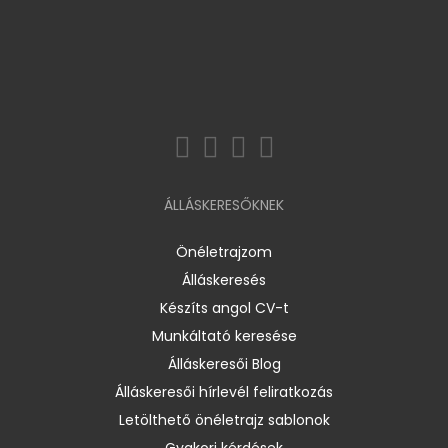
ÁLLÁSKERESŐKNEK
Önéletrajzom
Álláskeresés
Készíts angol CV-t
Munkáltató keresése
Álláskeresői Blog
Álláskeresői hírlevél feliratkozás
Letölthető önéletrajz sablonok
Gyakori kérdések