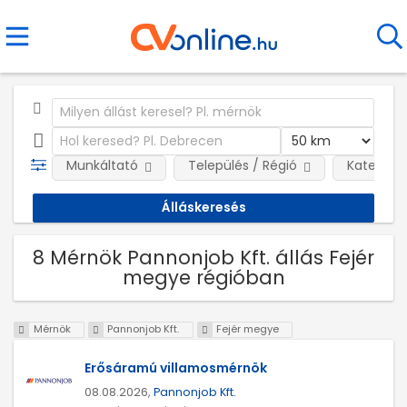
Munkáltató
Település / Régió
Kategóri
8 Mérnök Pannonjob Kft. állás Fejér
megye régióban
Mérnök
Pannonjob Kft.
Fejér megye
Erősáramú villamosmérnök
08.08.2026,
Pannonjob Kft.