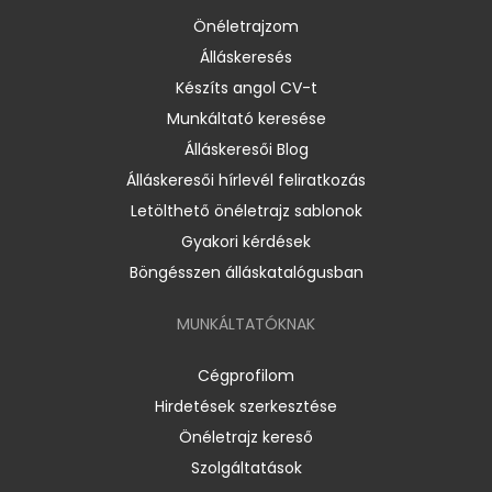
Önéletrajzom
Álláskeresés
Készíts angol CV-t
Munkáltató keresése
Álláskeresői Blog
Álláskeresői hírlevél feliratkozás
Letölthető önéletrajz sablonok
Gyakori kérdések
Böngésszen álláskatalógusban
MUNKÁLTATÓKNAK
Cégprofilom
Hirdetések szerkesztése
Önéletrajz kereső
Szolgáltatások