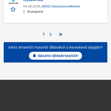
04.08.2026,
MŰISZ Iskolaszövetkezet
Budapest
1
Kérsz értesítőt hasonló állásokról a keresésed alapján?
Készíts állásértesítőt!