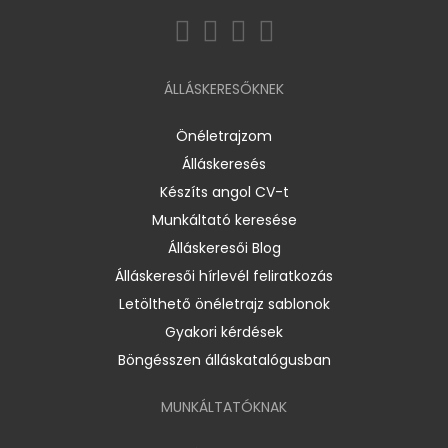
ÁLLÁSKERESŐKNEK
Önéletrajzom
Álláskeresés
Készíts angol CV-t
Munkáltató keresése
Álláskeresői Blog
Álláskeresői hírlevél feliratkozás
Letölthető önéletrajz sablonok
Gyakori kérdések
Böngésszen álláskatalógusban
MUNKÁLTATÓKNAK