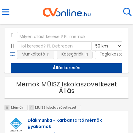
Munkáltató
Kategóriák
Foglalkoztatás j
Mérnök MŰISZ Iskolaszövetkezet
Állás
Mérnök
MŰISZ Iskolaszövetkezet
Diákmunka - Karbantartó mérnök
gyakornok