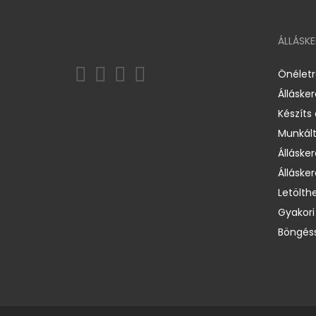
ÁLLÁSK
Önélet
Álláske
Készíts
Munkált
Állásker
Állásker
Letölth
Gyakori
Böngéss