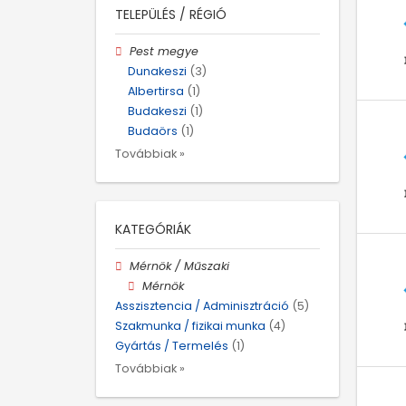
TELEPÜLÉS / RÉGIÓ
Pest megye
Dunakeszi
(3)
Albertirsa
(1)
Budakeszi
(1)
Budaörs
(1)
Továbbiak »
KATEGÓRIÁK
Mérnök / Műszaki
Mérnök
Asszisztencia / Adminisztráció
(5)
Szakmunka / fizikai munka
(4)
Gyártás / Termelés
(1)
Továbbiak »