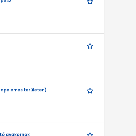
épész
apelemes területen)
ztő gyakornok