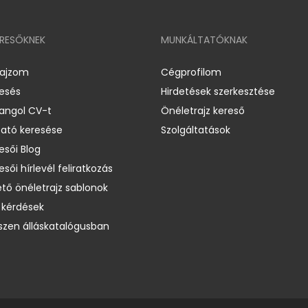
ERESŐKNEK
MUNKÁLTATÓKNAK
rajzom
Cégprofilom
resés
Hirdetések szerkesztése
 angol CV-t
Önéletrajz kereső
ató keresése
Szolgáltatások
esői Blog
esői hírlevél feliratkozás
ető önéletrajz sablonok
 kérdések
zen álláskatalógusban