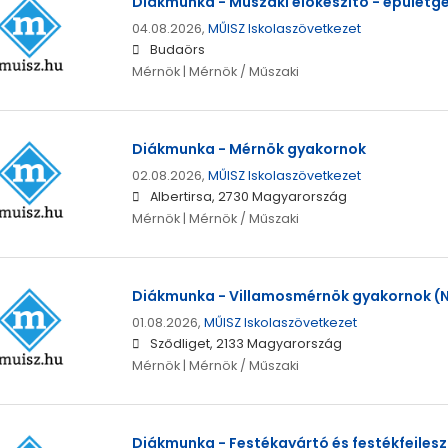
Diákmunka - Műszaki előkészítő - épületg
04.08.2026,
MŰISZ Iskolaszövetkezet
Budaörs
Mérnök | Mérnök / Műszaki
Diákmunka - Mérnök gyakornok
02.08.2026,
MŰISZ Iskolaszövetkezet
Albertirsa, 2730 Magyarország
Mérnök | Mérnök / Műszaki
Diákmunka - Villamosmérnök gyakornok (N
01.08.2026,
MŰISZ Iskolaszövetkezet
Sződliget, 2133 Magyarország
Mérnök | Mérnök / Műszaki
Diákmunka - Festékgyártó és festékfejles