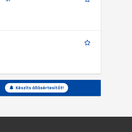
Készíts állásértesítőt!