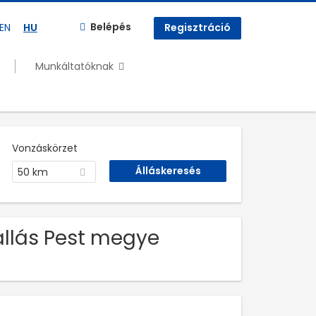
Belépés
EN
HU
Regisztráció
Munkáltatóknak
Vonzáskörzet
50 km
állás Pest megye