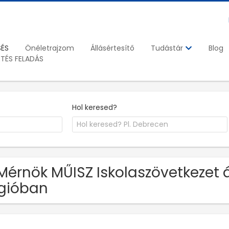
SÉS
Önéletrajzom
Állásértesítő
Blog
Tudástár
ETÉS FELADÁS
Hol keresed?
Mérnök MŰISZ Iskolaszövetkezet 
gióban