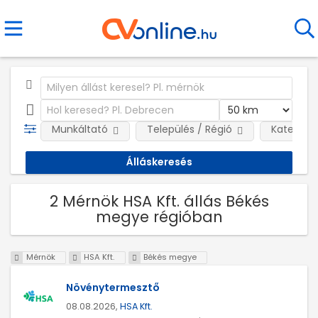
Munkáltató
Település / Régió
Kategóri
2 Mérnök HSA Kft. állás Békés
megye régióban
Mérnök
HSA Kft.
Békés megye
Növénytermesztő
08.08.2026,
HSA Kft.