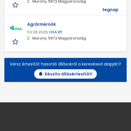
Murony, 5672 Magyarország
tegnap
Agrármérnök
03.08.2026,
HSA Kft.
Murony, 5672 Magyarország
Kérsz értesítőt hasonló állásokról a keresésed alapján?
Készíts állásértesítőt!