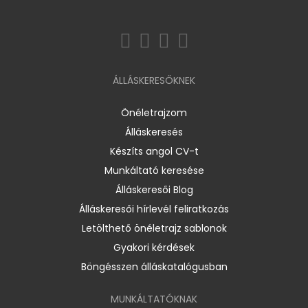
ÁLLÁSKERESŐKNEK
Önéletrajzom
Álláskeresés
Készíts angol CV-t
Munkáltató keresése
Álláskeresői Blog
Álláskeresői hírlevél feliratkozás
Letölthető önéletrajz sablonok
Gyakori kérdések
Böngésszen álláskatalógusban
MUNKÁLTATÓKNAK