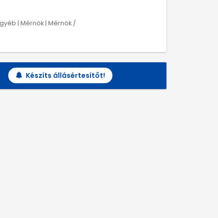
Egyéb | Mérnök | Mérnök /
Készíts állásértesítőt!