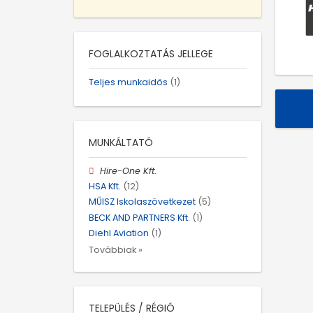
FOGLALKOZTATÁS JELLEGE
Teljes munkaidős
(1)
MUNKÁLTATÓ
Hire-One Kft.
HSA Kft.
(12)
MŰISZ Iskolaszövetkezet
(5)
BECK AND PARTNERS Kft.
(1)
Diehl Aviation
(1)
Továbbiak »
TELEPÜLÉS / RÉGIÓ