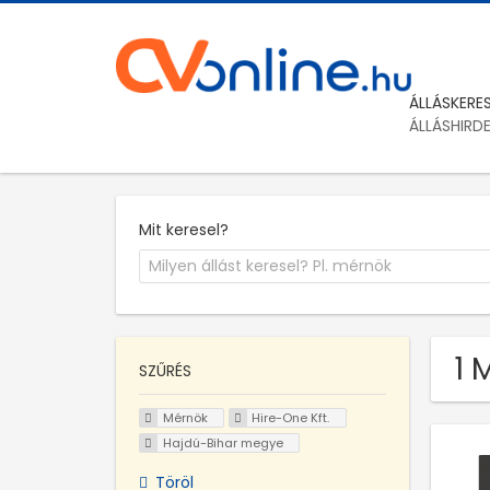
ÁLLÁSKERE
ÁLLÁSHIRD
Mit keresel?
1 
SZŰRÉS
Mérnök
Hire-One Kft.
Hajdú-Bihar megye
Töröl