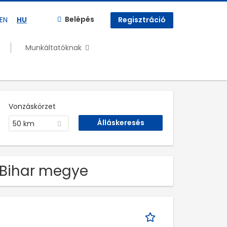
Belépés
EN
HU
Regisztráció
Munkáltatóknak
Vonzáskörzet
50 km
ú-Bihar megye