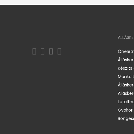
ÁLLÁSK
Önélet
Álláske
Készíts
Munkált
Állásker
Állásker
Letölth
Gyakori
Böngéss