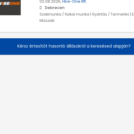
02.08.2026,
Hire-One Kft.
Debrecen
Szakmunka / fizikai munka | Gyártás / Termelés | 
Műszaki
Kérsz értesítőt hasonló állásokról a keresésed alapján?