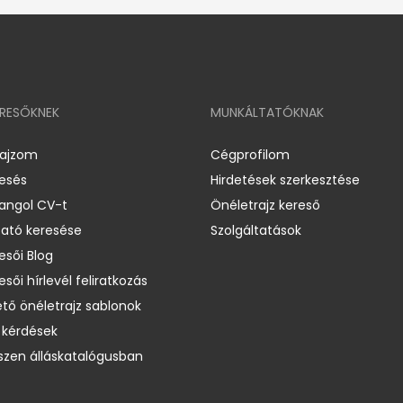
ERESŐKNEK
MUNKÁLTATÓKNAK
rajzom
Cégprofilom
resés
Hirdetések szerkesztése
 angol CV-t
Önéletrajz kereső
ató keresése
Szolgáltatások
esői Blog
esői hírlevél feliratkozás
ető önéletrajz sablonok
 kérdések
zen álláskatalógusban