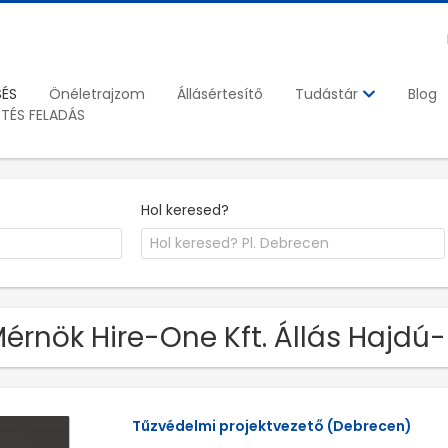
SÉS
Önéletrajzom
Állásértesítő
Blog
Tudástár
ETÉS FELADÁS
Hol keresed?
Mérnök Hire-One Kft. Állás Hajd
Tűzvédelmi projektvezető (Debrecen)