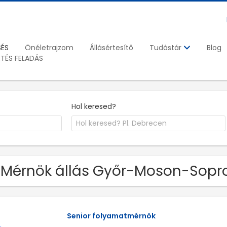
SÉS
Önéletrajzom
Állásértesítő
Blog
Tudástár
ETÉS FELADÁS
Hol keresed?
 Mérnök állás Győr-Moson-Sop
Senior folyamatmérnök