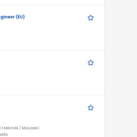
ngineer (EU)
 Mérnök / Műszaki |
melés