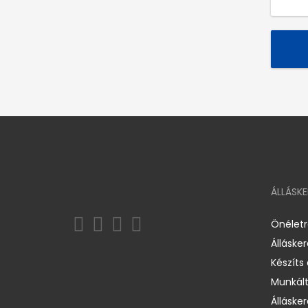
ÁLLÁSK
Önélet
Álláske
Készíts
Munkált
Állásker