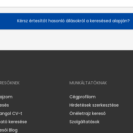
Kérsz értesítőt hasonló állásokról a keresésed alapján?
ERESŐKNEK
MUNKÁLTATÓKNAK
rajzom
Cégprofilom
resés
Hirdetések szerkesztése
 angol CV-t
Önéletrajz kereső
ató keresése
Szolgáltatások
esői Blog