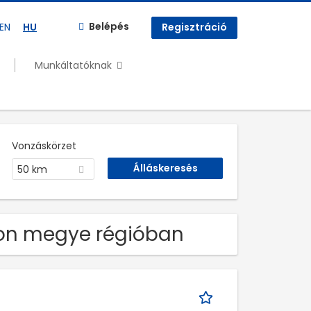
Belépés
EN
HU
Regisztráció
Munkáltatóknak
Vonzáskörzet
50 km
ron megye régióban