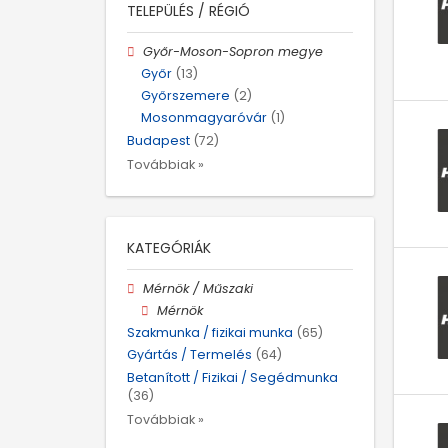
TELEPÜLÉS / RÉGIÓ
Győr-Moson-Sopron megye
Győr
(13)
Győrszemere
(2)
Mosonmagyaróvár
(1)
Budapest
(72)
Továbbiak »
KATEGÓRIÁK
Mérnök / Műszaki
Mérnök
Szakmunka / fizikai munka
(65)
Gyártás / Termelés
(64)
Betanított / Fizikai / Segédmunka
(36)
Továbbiak »