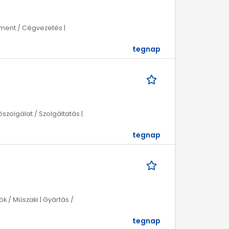
ment / Cégvezetés |
tegnap
szolgálat / Szolgáltatás |
tegnap
k / Műszaki | Gyártás /
tegnap