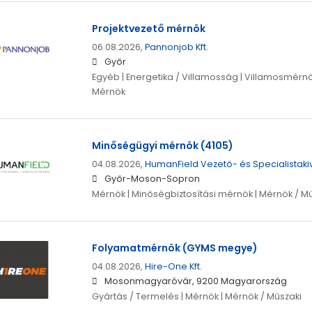
Projektvezető mérnök
06.08.2026,
Pannonjob Kft.
Győr
Egyéb | Energetika / Villamosság | Villamosmérnö
Mérnök
Minőségügyi mérnök (4105)
04.08.2026,
HumanField Vezető- és Specialistakivá
Győr-Moson-Sopron
Mérnök | Minőségbiztosítási mérnök | Mérnök / Mű
Folyamatmérnök (GYMS megye)
04.08.2026,
Hire-One Kft.
Mosonmagyaróvár, 9200 Magyarország
Gyártás / Termelés | Mérnök | Mérnök / Műszaki