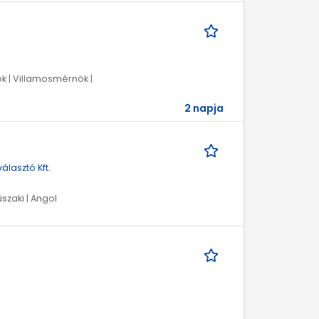
k | Villamosmérnök |
2 napja
lasztó Kft.
szaki | Angol