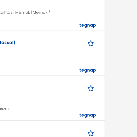
zállítás | Mérnök | Mérnök /
tegnap
dással)
tegnap
űszaki
tegnap