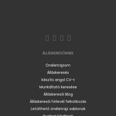
ÁLLÁSKERESŐKNEK
Önéletrajzom
Álláskeresés
Készíts angol CV-t
Munkáltató keresése
Álláskeresői Blog
Álláskeresői hírlevél feliratkozás
Letölthető önéletrajz sablonok
Gyakori kérdések