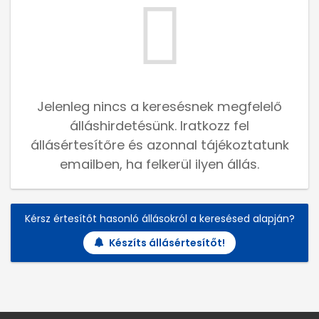
Jelenleg nincs a keresésnek megfelelő
álláshirdetésünk. Iratkozz fel
állásértesítőre és azonnal tájékoztatunk
emailben, ha felkerül ilyen állás.
Kérsz értesítőt hasonló állásokról a keresésed alapján?
Készíts állásértesítőt!