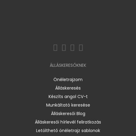
ÁLLÁSKERESŐKNEK
Önéletrajzom
Álláskeresés
Készíts angol CV-t
Munkáltató keresése
Álláskeresői Blog
Álláskeresői hírlevél feliratkozás
Letölthető önéletrajz sablonok