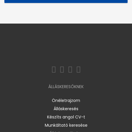
ÁLLÁSKERESŐKNEK
Önéletrajzom
Álláskeresés
Készíts angol CV-t
Munkáltató keresése