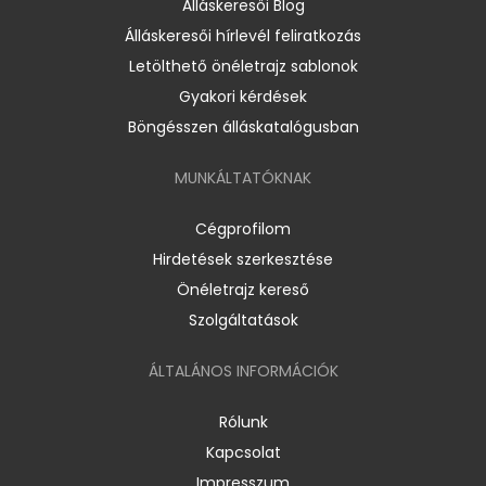
Álláskeresői Blog
Álláskeresői hírlevél feliratkozás
Letölthető önéletrajz sablonok
Gyakori kérdések
Böngésszen álláskatalógusban
MUNKÁLTATÓKNAK
Cégprofilom
Hirdetések szerkesztése
Önéletrajz kereső
Szolgáltatások
ÁLTALÁNOS INFORMÁCIÓK
Rólunk
Kapcsolat
Impresszum