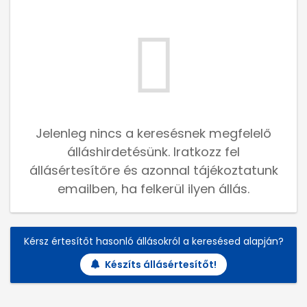
Jelenleg nincs a keresésnek megfelelő
álláshirdetésünk. Iratkozz fel
állásértesítőre és azonnal tájékoztatunk
emailben, ha felkerül ilyen állás.
Kérsz értesítőt hasonló állásokról a keresésed alapján?
Készíts állásértesítőt!