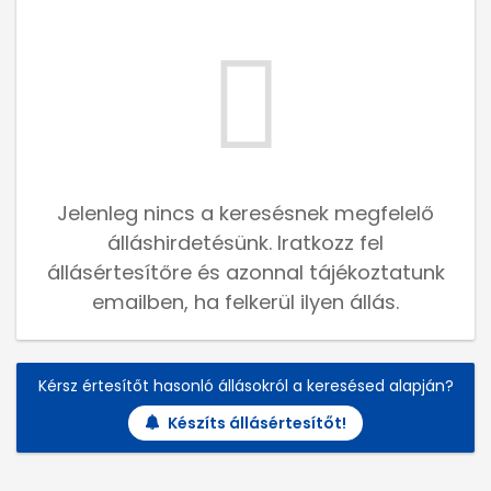
Jelenleg nincs a keresésnek megfelelő
álláshirdetésünk. Iratkozz fel
állásértesítőre és azonnal tájékoztatunk
emailben, ha felkerül ilyen állás.
Kérsz értesítőt hasonló állásokról a keresésed alapján?
Készíts állásértesítőt!