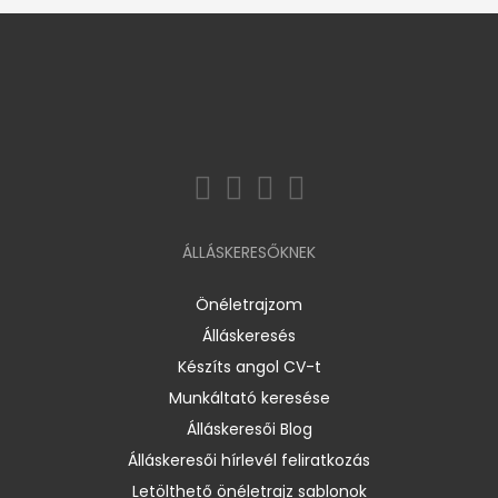
ÁLLÁSKERESŐKNEK
Önéletrajzom
Álláskeresés
Készíts angol CV-t
Munkáltató keresése
Álláskeresői Blog
Álláskeresői hírlevél feliratkozás
Letölthető önéletrajz sablonok