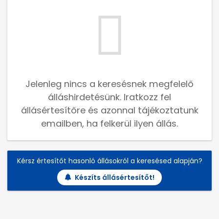
Jelenleg nincs a keresésnek megfelelő
álláshirdetésünk. Iratkozz fel
állásértesítőre és azonnal tájékoztatunk
emailben, ha felkerül ilyen állás.
Kérsz értesítőt hasonló állásokról a keresésed alapján?
Készíts állásértesítőt!