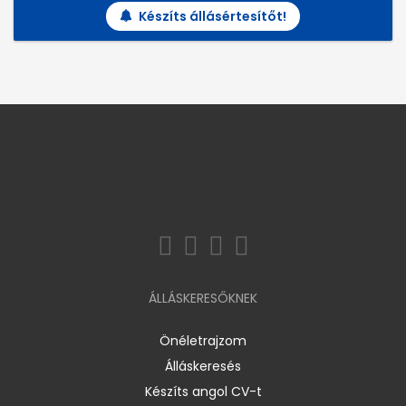
Készíts állásértesítőt!
ÁLLÁSKERESŐKNEK
Önéletrajzom
Álláskeresés
Készíts angol CV-t