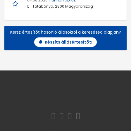
04.08.2026,
Pannonjob Kft.
Tatabánya, 2800 Magyarország
Kérsz értesítőt hasonló állásokról a keresésed alapján?
Készíts állásértesítőt!