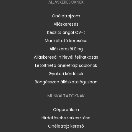
ÁLLÁSKERESŐKNEK
Önéletrajzom
Álláskeresés
Készíts angol CV-t
Munkáltató keresése
Álláskeresői Blog
Álláskeresői hírlevél feliratkozás
Letölthető önéletrajz sablonok
Gyakori kérdések
Böngésszen álláskatalógusban
MUNKÁLTATÓKNAK
Cégprofilom
Hirdetések szerkesztése
Önéletrajz kereső