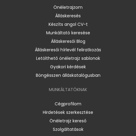
Önéletrajzom
Álláskeresés
Készíts angol CV-t
Munkáltató keresése
Álláskeresői Blog
Álláskeresői hírlevél feliratkozás
Letölthető önéletrajz sablonok
Gyakori kérdések
Böngésszen álláskatalógusban
MUNKÁLTATÓKNAK
Cégprofilom
Hirdetések szerkesztése
Önéletrajz kereső
Szolgáltatások