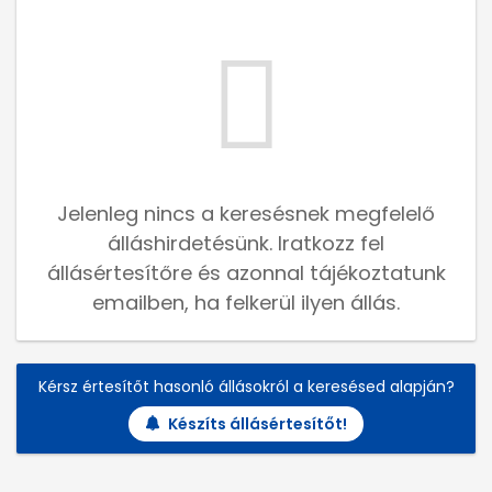
Jelenleg nincs a keresésnek megfelelő
álláshirdetésünk. Iratkozz fel
állásértesítőre és azonnal tájékoztatunk
emailben, ha felkerül ilyen állás.
Kérsz értesítőt hasonló állásokról a keresésed alapján?
Készíts állásértesítőt!