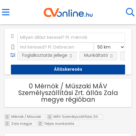
Foglalkoztatás jellege
Munkáltató
Telep
0 Mérnök / Műszaki MÁV
Személyszállítási Zrt. állás Zala
megye régióban
Mérnök / Műszaki
MÁV Személyszállítási Zrt.
Zala megye
Teljes munkaidős