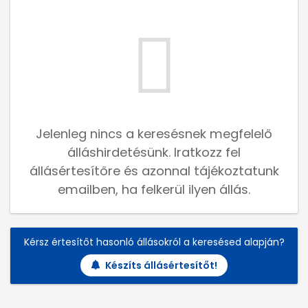
Jelenleg nincs a keresésnek megfelelő
álláshirdetésünk. Iratkozz fel
állásértesítőre és azonnal tájékoztatunk
emailben, ha felkerül ilyen állás.
Kérsz értesítőt hasonló állásokról a keresésed alapján?
Készíts állásértesítőt!