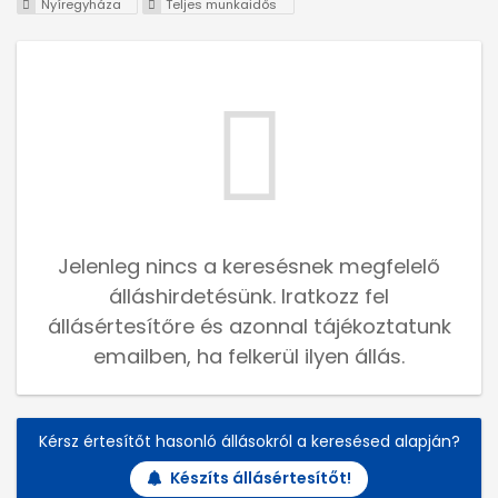
Nyíregyháza
Teljes munkaidős
Jelenleg nincs a keresésnek megfelelő
álláshirdetésünk. Iratkozz fel
állásértesítőre és azonnal tájékoztatunk
emailben, ha felkerül ilyen állás.
Kérsz értesítőt hasonló állásokról a keresésed alapján?
Készíts állásértesítőt!