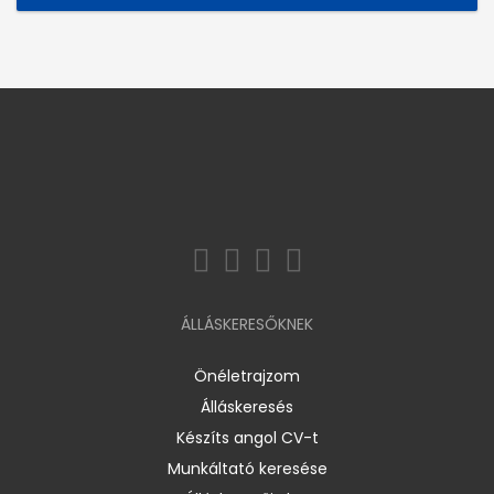
ÁLLÁSKERESŐKNEK
Önéletrajzom
Álláskeresés
Készíts angol CV-t
Munkáltató keresése