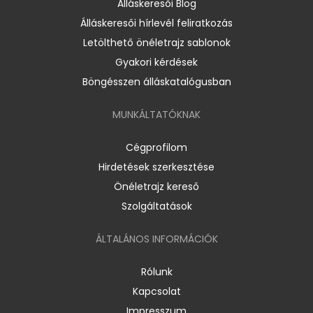
Álláskeresői Blog
Álláskeresői hírlevél feliratkozás
Letölthető önéletrajz sablonok
Gyakori kérdések
Böngésszen álláskatalógusban
MUNKÁLTATÓKNAK
Cégprofilom
Hirdetések szerkesztése
Önéletrajz kereső
Szolgáltatások
ÁLTALÁNOS INFORMÁCIÓK
Rólunk
Kapcsolat
Impresszum