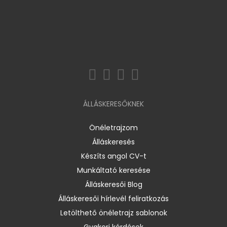
ÁLLÁSKERESŐKNEK
Önéletrajzom
Álláskeresés
Készíts angol CV-t
Munkáltató keresése
Álláskeresői Blog
Álláskeresői hírlevél feliratkozás
Letölthető önéletrajz sablonok
Gyakori kérdések