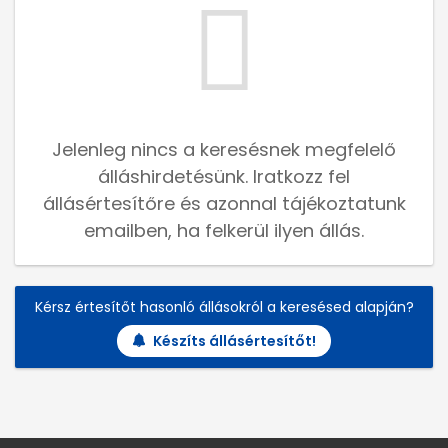
Jelenleg nincs a keresésnek megfelelő
álláshirdetésünk. Iratkozz fel
állásértesítőre és azonnal tájékoztatunk
emailben, ha felkerül ilyen állás.
Kérsz értesítőt hasonló állásokról a keresésed alapján?
Készíts állásértesítőt!